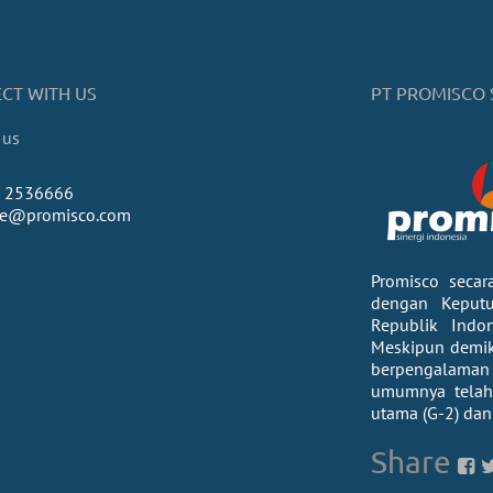
CT WITH US
PT PROMISCO 
 us
) 2536666
ice@promisco.com
Promisco secar
dengan Keput
Republik Indo
Meskipun demiki
berpengalaman
umumnya telah d
utama (G-2) dan
Share