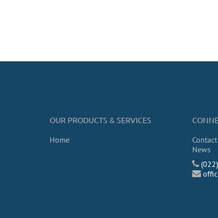
OUR PRODUCTS & SERVICES
CONNE
Home
Contact
News
(022
off