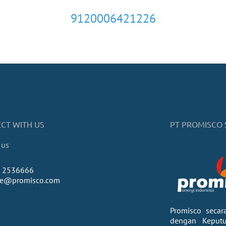
9120006421226
CT WITH US
PT PROMISCO 
 us
) 2536666
ice@promisco.com
Promisco secar
dengan Keput