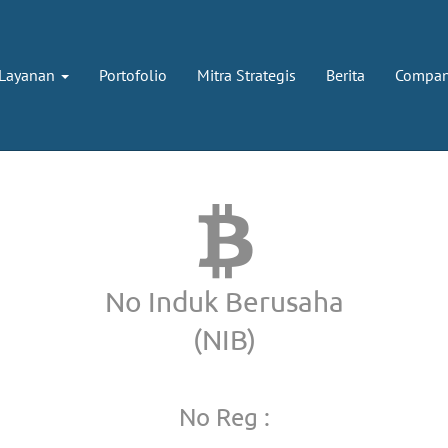
Layanan
Portofolio
Mitra Strategis
Berita
Company
No Induk Berusaha
(NIB)
No Reg :